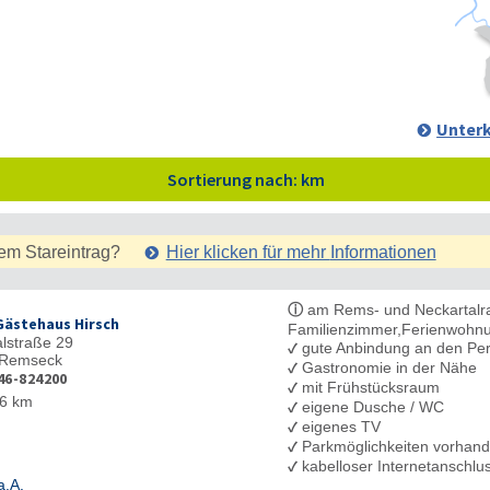
Unterk
Sortierung nach: km
em Stareintrag?
Hier klicken für mehr
Informationen
ⓘ
am Rems- und Neckartalra
Gästehaus Hirsch
Familienzimmer,Ferienwohn
lstraße 29
✓
gute Anbindung an den Pe
Remseck
✓
Gastronomie in der Nähe
46-824200
✓
mit Frühstücksraum
6 km
✓
eigene Dusche / WC
✓
eigenes TV
✓
Parkmöglichkeiten vorhan
✓
kabelloser Internetanschl
a.A.