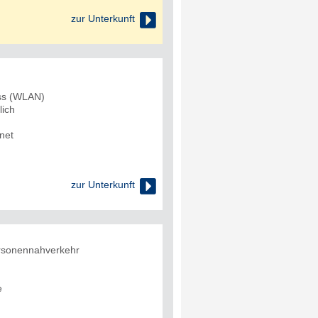

zur Unterkunft
uss (WLAN)
lich
net

zur Unterkunft
rsonennahverkehr
e