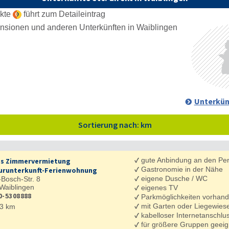
nkte
führt zum Detaileintrag
Unterkün
Sortierung nach: km
✓
gute Anbindung an den Pe
s Zimmervermietung
✓
Gastronomie in der Nähe
runterkunft-Ferienwohnung
✓
eigene Dusche / WC
Bosch-Str. 8
Waiblingen
✓
eigenes TV
0-5308888
✓
Parkmöglichkeiten vorhan
✓
mit Garten oder Liegewies
3 km
✓
kabelloser Internetanschl
✓
für größere Gruppen geeig