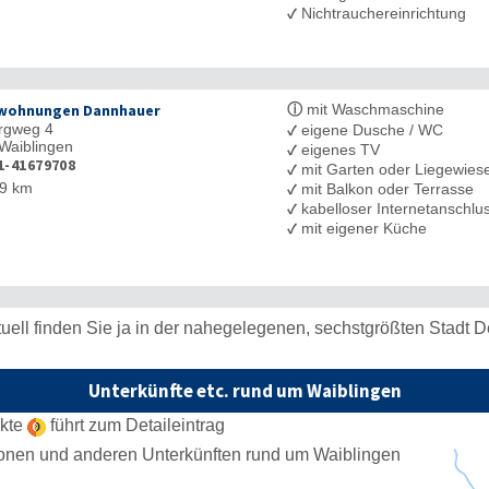
✓
Nichtrauchereinrichtung
ⓘ
wohnungen Dannhauer
mit Waschmaschine
rgweg 4
✓
eigene Dusche / WC
Waiblingen
✓
eigenes TV
1-41679708
✓
mit Garten oder Liegewies
9 km
✓
mit Balkon oder Terrasse
✓
kabelloser Internetanschl
✓
mit eigener Küche
uell finden Sie ja in der nahegelegenen, sechstgrößten Stadt 
Unterkünfte etc. rund um Waiblingen
nkte
führt zum Detaileintrag