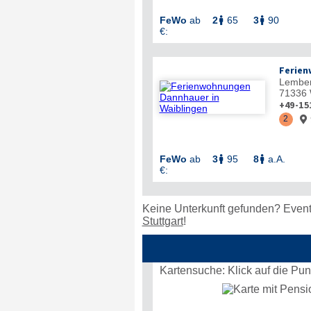
FeWo
ab
2
65
3
90


€:
Ferien
Lembe
71336
+49-15
2

FeWo
ab
3
95
8
a.A.


€:
Keine Unterkunft gefunden? Event
Stuttgart
!
Kartensuche: Klick auf die Pu