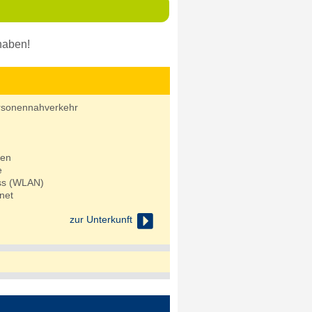
haben!
rsonennahverkehr
den
e
uss (WLAN)
net

zur Unterkunft