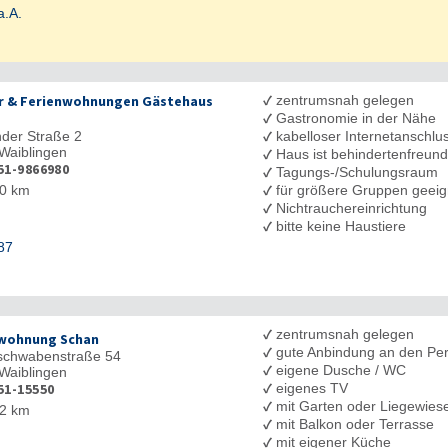
a.A.
✓
 & Ferienwohnungen Gästehaus
zentrumsnah gelegen
✓
Gastronomie in der Nähe
✓
der Straße 2
kabelloser Internetanschl
Waiblingen
✓
Haus ist behindertenfreund
51-9866980
✓
Tagungs-/Schulungsraum
✓
0 km
für größere Gruppen geeig
✓
Nichtrauchereinrichtung
✓
bitte keine Haustiere
87
✓
zentrumsnah gelegen
wohnung Schan
✓
gute Anbindung an den Pe
chwabenstraße 54
✓
eigene Dusche / WC
Waiblingen
✓
51-15550
eigenes TV
✓
mit Garten oder Liegewies
2 km
✓
mit Balkon oder Terrasse
✓
mit eigener Küche