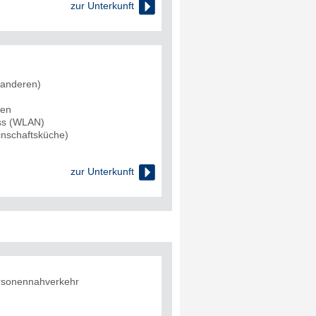

zur Unterkunft
 anderen)
den
uss (WLAN)
nschaftsküche)

zur Unterkunft
rsonennahverkehr