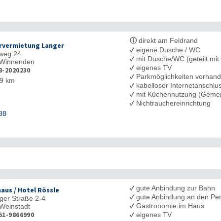
ⓘ
direkt am Feldrand
vermietung Langer
✓
eigene Dusche / WC
weg 24
✓
mit Dusche/WC (geteilt mit
Winnenden
✓
eigenes TV
8-2020230
✓
Parkmöglichkeiten vorhan
9 km
✓
kabelloser Internetanschl
✓
mit Küchennutzung (Gemei
✓
Nichtrauchereinrichtung
88
✓
gute Anbindung zur Bahn
aus / Hotel Rössle
✓
gute Anbindung an den Pe
ger Straße 2-4
✓
Gastronomie im Haus
Weinstadt
✓
51-9866990
eigenes TV