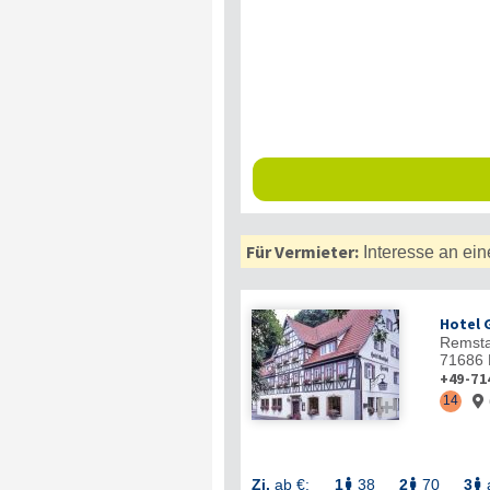
Für Vermieter:
Interesse an ein
Hotel 
Remsta
71686
+49-71
14


Zi.
ab €:
1
38
2
70
3


