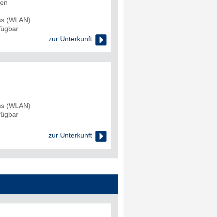
den
uss (WLAN)
rfügbar

zur Unterkunft
uss (WLAN)
rfügbar

zur Unterkunft