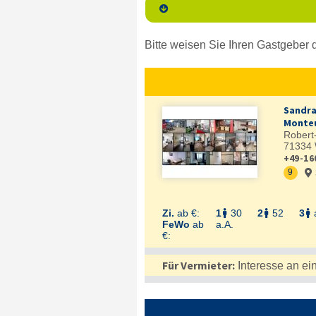

Bitte weisen Sie Ihren Gastgeber d
Sandra
Monteu
Robert-
71334
+49-16
9

Zi.
ab €:
1
30
2
52
3



FeWo
ab
a.A.
€:
Für Vermieter:
Interesse an ei