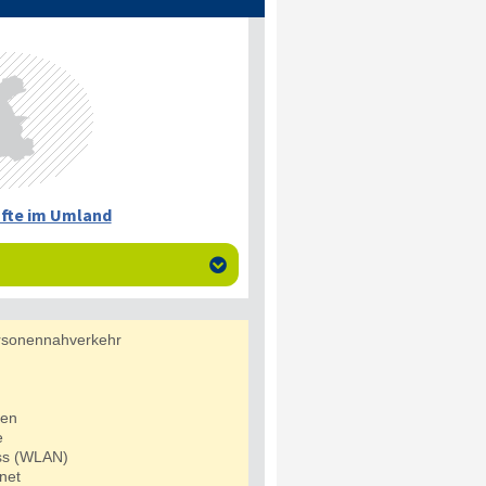
fte im Umland

rsonennahverkehr
den
e
uss (WLAN)
net