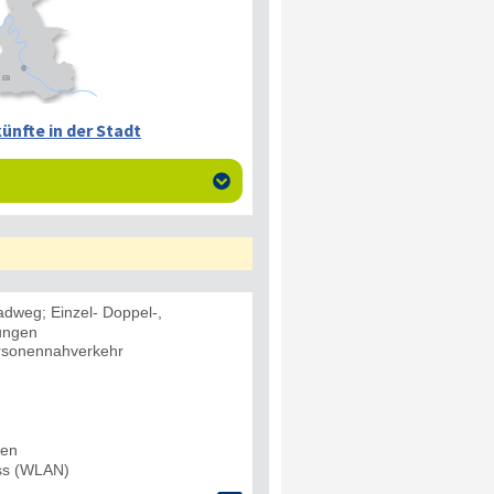
ünfte in der Stadt

dweg; Einzel- Doppel-,
ungen
rsonennahverkehr
den
uss (WLAN)