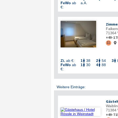
FeWo
ab
a.A.
€:
Zimmer
Falken
71364
+49-17
11

Zi.
ab €:
1
38
2
54
3



FeWo
ab
1
30
4
88


€:
Weitere Einträge:
Gästeh
Waiblin
71384
+49-71