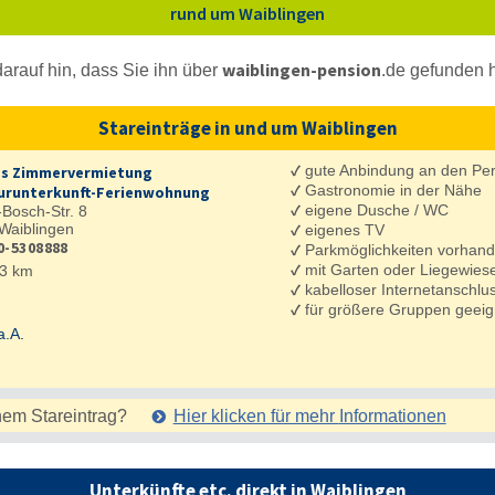
rund um Waiblingen
waiblingen-pension
arauf hin, dass Sie ihn über
.de
gefunden 
Stareinträge in und um Waiblingen
✓
gute Anbindung an den Pe
s Zimmervermietung
✓
Gastronomie in der Nähe
runterkunft-Ferienwohnung
✓
eigene Dusche / WC
Bosch-Str. 8
Waiblingen
✓
eigenes TV
0-5308888
✓
Parkmöglichkeiten vorhan
✓
mit Garten oder Liegewies
3 km
✓
kabelloser Internetanschl
✓
für größere Gruppen geeig
a.A.
nem Stareintrag?
Hier klicken für mehr
Informationen
Unterkünfte etc. direkt in Waiblingen