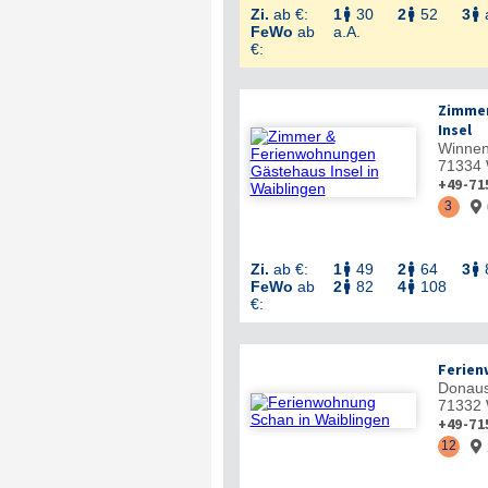
Zi.
ab €:
1
30
2
52
3



FeWo
ab
a.A.
€:
Zimmer
Insel
Winnen
71334
+49-71
3

Zi.
ab €:
1
49
2
64
3



FeWo
ab
2
82
4
108


€:
Ferien
Donaus
71332
+49-71
12
