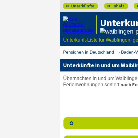
Unterkünfte
Inhalt


Unterkun
Unterkunft-Liste für Waiblingen, g
Pensionen in Deutschland
Baden-W
Unterkünfte in und um Waibli
Übernachten in und um Waiblingen
nach En
Ferienwohnungen sortiert
