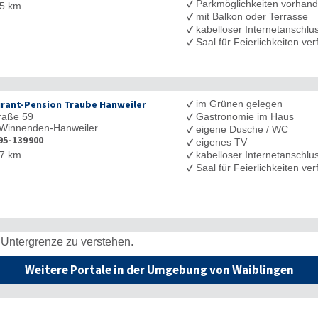
✓
Parkmöglichkeiten vorhan
5 km
✓
mit Balkon oder Terrasse
✓
kabelloser Internetanschl
✓
Saal für Feierlichkeiten ve
✓
rant-Pension Traube Hanweiler
im Grünen gelegen
✓
raße 59
Gastronomie im Haus
Winnenden-Hanweiler
✓
eigene Dusche / WC
95-139900
✓
eigenes TV
✓
7 km
kabelloser Internetanschl
✓
Saal für Feierlichkeiten ve
 Untergrenze zu verstehen.
Weitere Portale in der Umgebung von Waiblingen