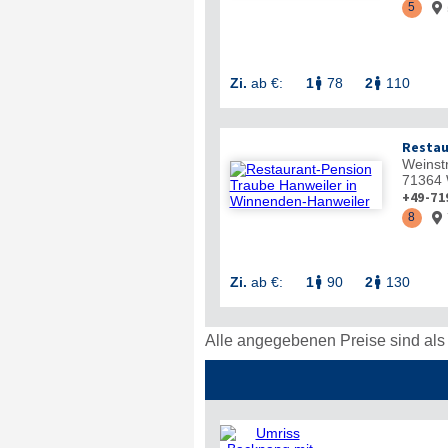
5

Zi.
ab €:
1
78
2
110


Restau
Weinst
71364
+49-71
8

Zi.
ab €:
1
90
2
130


Alle angegebenen Preise sind als